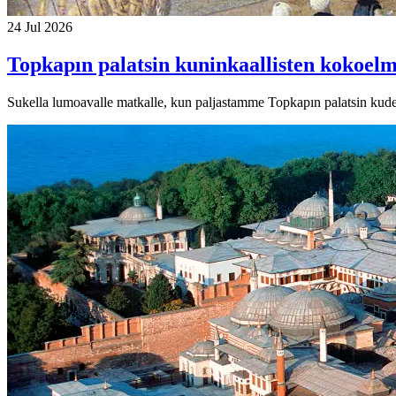
24 Jul 2026
Topkapın palatsin kuninkaallisten kokoelm
Sukella lumoavalle matkalle, kun paljastamme Topkapın palatsin kude