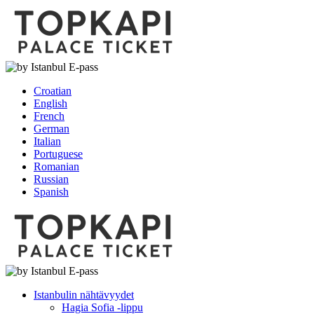
Croatian
English
French
German
Italian
Portuguese
Romanian
Russian
Spanish
Istanbulin nähtävyydet
Hagia Sofia -lippu