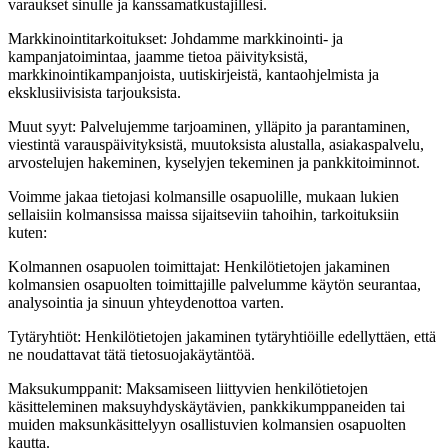
varaukset sinulle ja kanssamatkustajillesi.
Markkinointitarkoitukset: Johdamme markkinointi- ja
kampanjatoimintaa, jaamme tietoa päivityksistä,
markkinointikampanjoista, uutiskirjeistä, kantaohjelmista ja
eksklusiivisista tarjouksista.
Muut syyt: Palvelujemme tarjoaminen, ylläpito ja parantaminen,
viestintä varauspäivityksistä, muutoksista alustalla, asiakaspalvelu,
arvostelujen hakeminen, kyselyjen tekeminen ja pankkitoiminnot.
Voimme jakaa tietojasi kolmansille osapuolille, mukaan lukien
sellaisiin kolmansissa maissa sijaitseviin tahoihin, tarkoituksiin
kuten:
Kolmannen osapuolen toimittajat: Henkilötietojen jakaminen
kolmansien osapuolten toimittajille palvelumme käytön seurantaa,
analysointia ja sinuun yhteydenottoa varten.
Tytäryhtiöt: Henkilötietojen jakaminen tytäryhtiöille edellyttäen, että
ne noudattavat tätä tietosuojakäytäntöä.
Maksukumppanit: Maksamiseen liittyvien henkilötietojen
käsitteleminen maksuyhdyskäytävien, pankkikumppaneiden tai
muiden maksunkäsittelyyn osallistuvien kolmansien osapuolten
kautta.