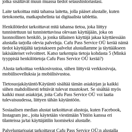
jotka sisältävät muun muassa tiedot selaushistoriastasi.
Laite tarkoittaa mitä tahansa laitetta, jolla pääset alustalle, kuten
tietokonetta, matkapuhelinta tai digitaalista tablettia.
Henkilötiedot tarkoittavat mitä tahansa tietoa, joka liittyy
tunnistettuun tai tunnistettavissa olevaan käyttäjään, joka on
luonnollinen henkilö, ja jonka tällainen käyttäjä jakaa käyttäessään
alustalla tarjolla olevia palveluja. Cafu Pass Service OÜ kerää nämä
tiedot käyttäjältä tarjotakseen palvelut alustallamme ja täyttääkseen
lakisääteiset velvoitteet. Katso tarkempia tietoja kohdasta 5 (Minkä
tyyppisiä henkilötietoja Cafu Pass Service OÜ kerää?)
Alusta tarkoittaa verkkosivustoa, siihen liittyviä verkkosivuja,
mobiilisovelluksia ja mobiilisivustoa.
Tietosuojakäytäntö/Käytäntö sisältää tämän asiakirjan ja kaikki
siihen mahdollisesti tehtävät tulevat muutokset. Se sisältää myös
kaikki muut asiakirjat, joita Cafu Pass Service OÜ voi laatia
tulevaisuudessa, liittyen tähän käytäntöön.
Sosiaalisen median alustat tarkoittavat alustoja, kuten Facebook,
Instagram jne., joita käytetään viestimään Yhtiön kanssa eri
tilanteissa ja/tai käyttäjätilin luomiseksi alustalle.
Palveluntarjoajat tarkoittavat Cafu Pass Service OÜ:n alustalla