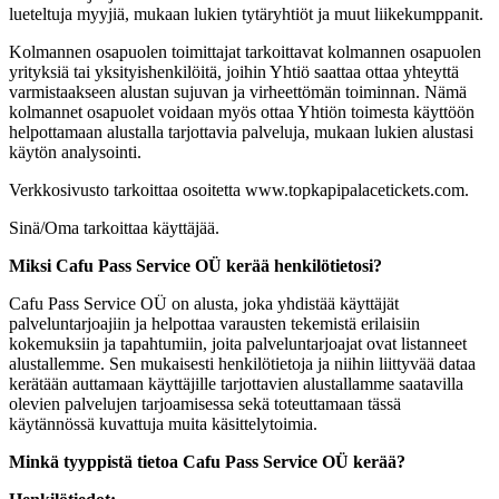
lueteltuja myyjiä, mukaan lukien tytäryhtiöt ja muut liikekumppanit.
Kolmannen osapuolen toimittajat tarkoittavat kolmannen osapuolen
yrityksiä tai yksityishenkilöitä, joihin Yhtiö saattaa ottaa yhteyttä
varmistaakseen alustan sujuvan ja virheettömän toiminnan. Nämä
kolmannet osapuolet voidaan myös ottaa Yhtiön toimesta käyttöön
helpottamaan alustalla tarjottavia palveluja, mukaan lukien alustasi
käytön analysointi.
Verkkosivusto tarkoittaa osoitetta www.topkapipalacetickets.com.
Sinä/Oma tarkoittaa käyttäjää.
Miksi Cafu Pass Service OÜ
kerää henkilötietosi?
Cafu Pass Service OÜ on alusta, joka yhdistää käyttäjät
palveluntarjoajiin ja helpottaa varausten tekemistä erilaisiin
kokemuksiin ja tapahtumiin, joita palveluntarjoajat ovat listanneet
alustallemme. Sen mukaisesti henkilötietoja ja niihin liittyvää dataa
kerätään auttamaan käyttäjille tarjottavien alustallamme saatavilla
olevien palvelujen tarjoamisessa sekä toteuttamaan tässä
käytännössä kuvattuja muita käsittelytoimia.
Minkä tyyppistä tietoa Cafu Pass Service OÜ kerää?