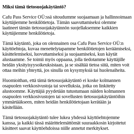
Miksi tämä tietosuojakäytäntö?
Cafu Pass Service OÜ:ssä sitoudumme suojaamaan ja hallinnoimaan
käyttäjiemme henkilötietoja. Tämän saavuttamiseksi olemme
laatineet tämän tietosuojakäytännön suojellaksemme kaikkien
käyttäjiemme henkilötietoja.
Tämä käytäntö, joka on olennainen osa Cafu Pass Service OÜ:n
käyttöehtoja, kuvaa menettelytapamme henkilötietojen keräämiseksi,
käsittelemiseksi, luovuttamiseksi ja suojaamiseksi, kun käytät
alustaamme. Se toimii myös oppaana, jolla tiedotamme käyttäjille
heidän yksityisyysoikeuksistaan, ja se sisältää tietoa siitä, miten voit
ottaa meihin yhteyttä, jos sinulla on kysymyksiä tai huolenaiheita.
Huomioithan, että tämä tietosuojakäytäntö ei koske kolmannen
osapuolen verkkosivustoja tai sovelluksia, jotka on linkitetty
alustoomme. Käyttäjiä pyydetään tutustumaan näiden kolmannen
osapuolen verkkosivustojen tai sovellusten tietosuojakäytäntöihin
ymmärtääkseen, miten heidän henkilötietojaan kerätään ja
käsitellään.
Tämä tietosuojakäytäntö tulee lukea yhdessä käyttöehtojemme
kanssa, ja kaikki tässä määrittelemättömät suuraakkosin kirjoitetut
käsitteet saavat käyttöehdoissa niille annetut merkitykset.