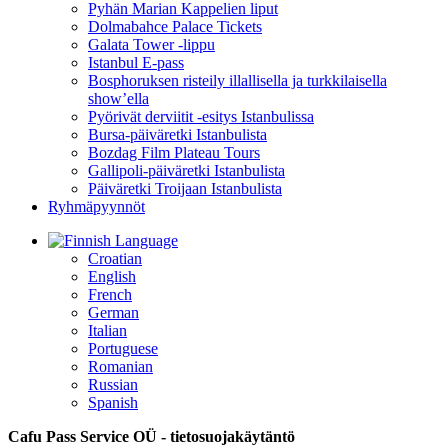
Pyhän Marian Kappelien liput
Dolmabahce Palace Tickets
Galata Tower -lippu
Istanbul E-pass
Bosphoruksen risteily illallisella ja turkkilaisella
show’ella
Pyörivät derviitit -esitys Istanbulissa
Bursa-päiväretki Istanbulista
Bozdag Film Plateau Tours
Gallipoli-päiväretki Istanbulista
Päiväretki Troijaan Istanbulista
Ryhmäpyynnöt
Language
Croatian
English
French
German
Italian
Portuguese
Romanian
Russian
Spanish
Cafu Pass Service OÜ
- tietosuojakäytäntö