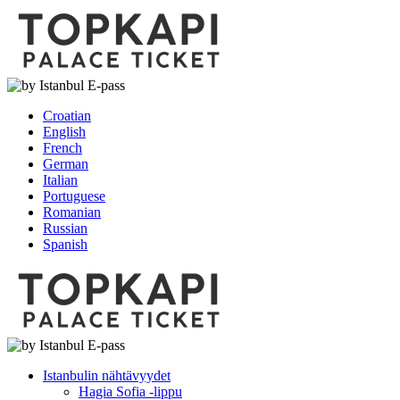
Croatian
English
French
German
Italian
Portuguese
Romanian
Russian
Spanish
Istanbulin nähtävyydet
Hagia Sofia -lippu