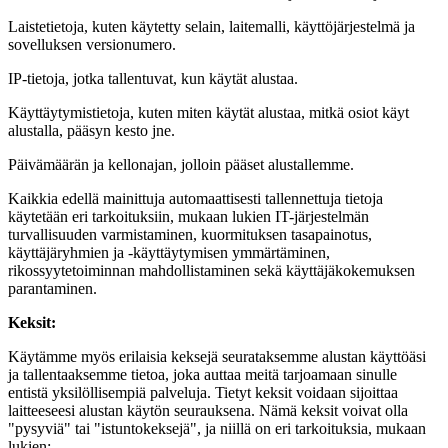
Laistetietoja, kuten käytetty selain, laitemalli, käyttöjärjestelmä ja
sovelluksen versionumero.
IP-tietoja, jotka tallentuvat, kun käytät alustaa.
Käyttäytymistietoja, kuten miten käytät alustaa, mitkä osiot käyt
alustalla, pääsyn kesto jne.
Päivämäärän ja kellonajan, jolloin pääset alustallemme.
Kaikkia edellä mainittuja automaattisesti tallennettuja tietoja
käytetään eri tarkoituksiin, mukaan lukien IT-järjestelmän
turvallisuuden varmistaminen, kuormituksen tasapainotus,
käyttäjäryhmien ja -käyttäytymisen ymmärtäminen,
rikossyytetoiminnan mahdollistaminen sekä käyttäjäkokemuksen
parantaminen.
Keksit:
Käytämme myös erilaisia keksejä seurataksemme alustan käyttöäsi
ja tallentaaksemme tietoa, joka auttaa meitä tarjoamaan sinulle
entistä yksilöllisempiä palveluja. Tietyt keksit voidaan sijoittaa
laitteeseesi alustan käytön seurauksena. Nämä keksit voivat olla
"pysyviä" tai "istuntokeksejä", ja niillä on eri tarkoituksia, mukaan
lukien: