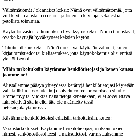
Välttämättömät / olennaiset keksit: Nämä ovat välttämättömiä, jotta
voit käyttää alustan eri osioita ja todentaa käyttäjät sekä estää
petollista toimintaa.
Käytäntöevästeet / ilmoituksen hyväksymiskeksit: Nämä tunnistavat,
ovatko käyttäjät hyväksyneet keksien käytön.
Toiminnallisuuskeksit: Nämä muistavat käyttäjän valinnat, kuten
kirjautumistiedot tai kieliasetukset, jotta käyttökokemus olisi entistä
yksilöllisempi.
Mihin tarkoituksiin käytämme henkilötietojasi ja kenen kanssa
jaamme ne?
Alustallemme pääsyn yhteydessä kerättyjä henkilötietojasi käytetään
vain laillisiin tarkoituksiin ja palvelujemme tarjoamiseen sinulle.
Emme myy tai vuokraa näitä tietoja kenellekään, ellei sovellettava
laki edellytä sitä ja ellei tätä ole määritelty tässä
tietosuojakäytännössä.
Käytämme henkilötietojasi erilaisiin tarkoituksiin, kuten:
Varaustarkoitukset: Käytämme henkilötietojasi, mukaan lukien
nimesi, sähköpostiosoitteesi ja maksutietosi, varmistaaksemme