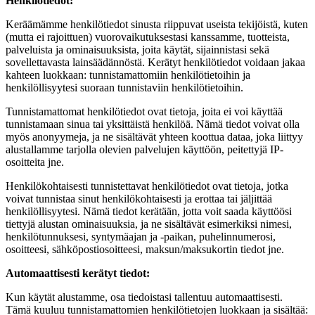
Henkilötiedot:
Keräämämme henkilötiedot sinusta riippuvat useista tekijöistä, kuten
(mutta ei rajoittuen) vuorovaikutuksestasi kanssamme, tuotteista,
palveluista ja ominaisuuksista, joita käytät, sijainnistasi sekä
sovellettavasta lainsäädännöstä. Kerätyt henkilötiedot voidaan jakaa
kahteen luokkaan: tunnistamattomiin henkilötietoihin ja
henkilöllisyytesi suoraan tunnistaviin henkilötietoihin.
Tunnistamattomat henkilötiedot ovat tietoja, joita ei voi käyttää
tunnistamaan sinua tai yksittäistä henkilöä. Nämä tiedot voivat olla
myös anonyymeja, ja ne sisältävät yhteen koottua dataa, joka liittyy
alustallamme tarjolla olevien palvelujen käyttöön, peitettyjä IP-
osoitteita jne.
Henkilökohtaisesti tunnistettavat henkilötiedot ovat tietoja, jotka
voivat tunnistaa sinut henkilökohtaisesti ja erottaa tai jäljittää
henkilöllisyytesi. Nämä tiedot kerätään, jotta voit saada käyttöösi
tiettyjä alustan ominaisuuksia, ja ne sisältävät esimerkiksi nimesi,
henkilötunnuksesi, syntymäajan ja -paikan, puhelinnumerosi,
osoitteesi, sähköpostiosoitteesi, maksun/maksukortin tiedot jne.
Automaattisesti kerätyt tiedot:
Kun käytät alustamme, osa tiedoistasi tallentuu automaattisesti.
Tämä kuuluu tunnistamattomien henkilötietojen luokkaan ja sisältää: