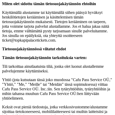
Miten olet sidottu tämän tietosuojakäytännön ehtoihin
Käyttämällä alustamme tai käyttämällä siihen pääsyä hyväksyt
henkilötietojen keräämisen ja käsittelemisen tämän
tietosuojakäytännön mukaisesti. Tietojen kerääminen on tarpeen,
jotta voimme tarjota palvelut alustallamme. Jos et halua jakaa näitä
tietoja, emme välttämättä pysty tarjoamaan sinulle palveluitamme.
Jos sinulla on epäilyksiä, ota yhteyttä osoitteeseen
ticket@topkapipalacetickets.com
.
Tietosuojakäytännössä viitatut ehdot
Tämän tietosuojakäytännön tarkoituksia varten:
Tili tarkoittaa ainutlaatuista tiliä, jonka olet luonut alustallemme
palvelujemme käyttämiseksi.
Yhtiö (jota kutsutaan tässä joko muodossa "Cafu Pass Service OÜ,"
"Yhtiö," "Me," "Meille" tai "Meidän" tässä sopimuksessa) viittaa
Cafu Pass Service OÜ. Inc.:iin. Sen tytäryhtiöihin, tytäryhtiöihin ja
mihin tahansa muuhun Cafu Pass Service OÜ:hen liittyvään
yhtiöelimeen.
Keksit ovat pieniä tiedostoja, jotka verkkosivustomme/alustamme
sijoittaa tietokoneeseesi, mobiililaitteeseesi tai muihin laitteisiisi ja