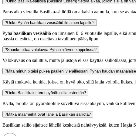
?
Onko Basilika-säiliöllä (Basilica Cistern) tiettyä aikaa, jolloin siellä on
Paras aika vierailla Basilika-säiliöllä on aikaisin aamulla, kun se avat
?
Onko Pyhän basilikan vesisäiliö ilmainen lapsille?
Pyhä
basilikan vesisäiliö
on ilmainen 0–6-vuotiaille lapsille, eikä si
passia ei esitetä, on ostettava tavallinen pääsylippu.
?
Saanko ottaa valokuvia Pyhäninjärven kappelissa?
Valokuvaus on sallittua, mutta jalustoja ei saa käyttää säiliötilassa, jott
?
Mitä minun pitäisi pukea päälleni vieraillessani Pyhän haudan maanalais
Käytä mukavia kenkiä, joissa on hyvä pito, sillä lattia voi olla liukas, j
?
Onko Basillikakisterni pyörätuolilla esteetön?
Kyllä, tarjolla on pyörätuolille soveltuva sisäänkäynti, vaikka kohteen h
?
Mitkä maamerkit ovat lähellä Basilikan säiliötä?
Basilikan säiliö sijaitsee lähellä keskeisiä nähtävyyksiä, kuten Hagia