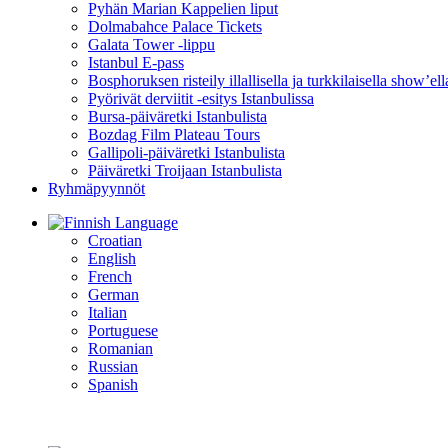
Pyhän Marian Kappelien liput
Dolmabahce Palace Tickets
Galata Tower -lippu
Istanbul E-pass
Bosphoruksen risteily illallisella ja turkkilaisella show’ell
Pyörivät derviitit -esitys Istanbulissa
Bursa-päiväretki Istanbulista
Bozdag Film Plateau Tours
Gallipoli-päiväretki Istanbulista
Päiväretki Troijaan Istanbulista
Ryhmäpyynnöt
Language
Croatian
English
French
German
Italian
Portuguese
Romanian
Russian
Spanish