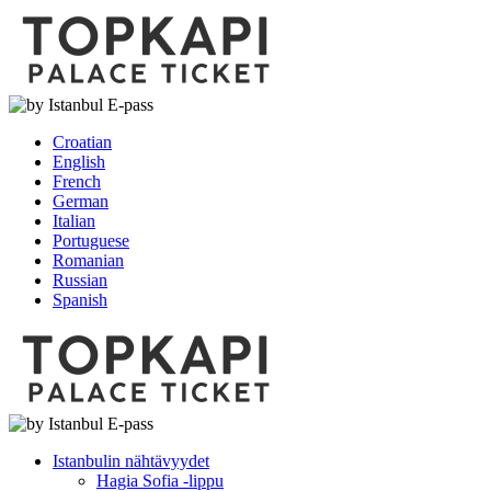
Croatian
English
French
German
Italian
Portuguese
Romanian
Russian
Spanish
Istanbulin nähtävyydet
Hagia Sofia -lippu