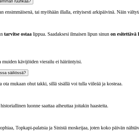
 vähemmän ruuhkaa?
aan ensimmäisenä, tai myöhään illalla, erityisesti arkipäivinä. Näin välty
nun
tarvitse ostaa
lippua. Saadaksesi ilmaisen lipun sinun
on esitettävä 
a muiden kävijöiden vierailu ei häiriintyisi.
essa säiliössä?
a ota mukaan ohut takki, sillä sisällä voi tulla viileää ja kosteaa.
istoriallinen luonne saattaa aiheuttaa joitakin haasteita.
 Sophiaa, Topkapi-palatsia ja Sinistä moskeijaa, joten koko päivän näht