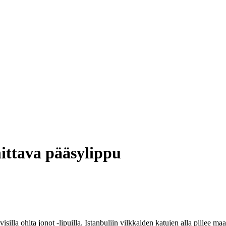
hittava pääsylippu
isilla ohita jonot -lipuilla. Istanbuliin vilkkaiden katujen alla piilee m