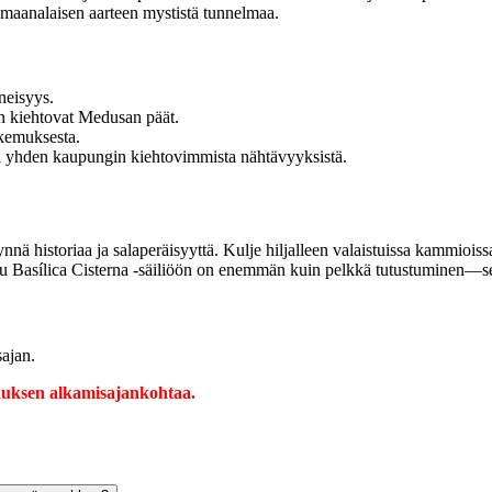
n maanalaisen aarteen mystistä tunnelmaa.
neisyys.
en kiehtovat Medusan päät.
okemuksesta.
si yhden kaupungin kiehtovimmista nähtävyyksistä.
nä historiaa ja salaperäisyyttä. Kulje hiljalleen valaistuissa kammioissa
erailu Basílica Cisterna -säiliöön on enemmän kuin pelkkä tutustuminen—s
ajan.
auksen alkamisajankohtaa.