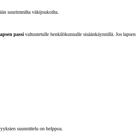
tään suurimmilta väkijoukoilta.
lapsen passi
valtuutetulle henkilökunnalle sisäänkäynnillä. Jos lapsen
ävyyksien suunnittelu on helppoa.