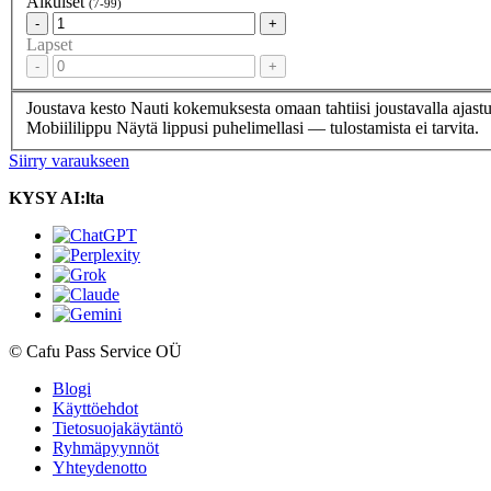
Aikuiset
(7-99)
-
+
Lapset
-
+
Joustava kesto
Nauti kokemuksesta omaan tahtiisi joustavalla ajastu
Mobiililippu
Näytä lippusi puhelimellasi — tulostamista ei tarvita.
Siirry varaukseen
KYSY AI:lta
© Cafu Pass Service OÜ
Blogi
Käyttöehdot
Tietosuojakäytäntö
Ryhmäpyynnöt
Yhteydenotto