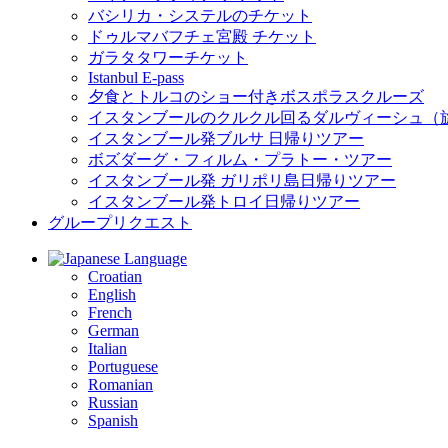
バシリカ・システルのチケット
ドゥルマバフチェ宮殿 チケット
ガラタタワーチケット
Istanbul E-pass
夕食とトルコのショー付きボスポラスクルーズ
イスタンブールのクルクル回るダルヴィーシュ（
イスタンブール発ブルサ 日帰りツアー
ボズダーグ・フィルム・プラトー・ツアー
イスタンブール発 ガリポリ島日帰りツアー
イスタンブール発トロイ日帰りツアー
グループリクエスト
Language
Croatian
English
French
German
Italian
Portuguese
Romanian
Russian
Spanish