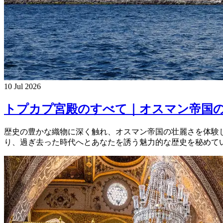
10 Jul 2026
トプカプ宮殿のすべて｜オスマン帝国
歴史の豊かな織物に深く触れ、オスマン帝国の壮麗さを体験したい
り、過ぎ去った時代へとあなたを誘う魅力的な歴史を秘めていま