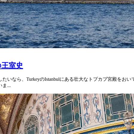
の王室史
なら、TurkeyのIstanbulにある壮大なトプカプ宮殿
...