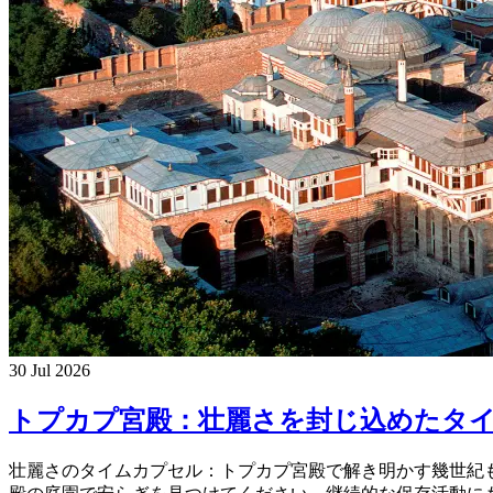
30 Jul 2026
トプカプ宮殿：壮麗さを封じ込めたタ
壮麗さのタイムカプセル：トプカプ宮殿で解き明かす幾世紀