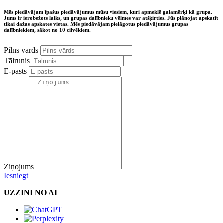
Mēs piedāvājam īpašus piedāvājumus mūsu viesiem, kuri apmeklē galamērķi kā grupa.
Jums ir ierobežots laiks, un grupas dalībnieku vēlmes var atšķirties. Jūs plānojat apskatīt
tikai dažas apskates vietas. Mēs piedāvājam pielāgotus piedāvājumus grupas
dalībniekiem, sākot no 10 cilvēkiem.
Pilns vārds
Tālrunis
E-pasts
Ziņojums
Iesniegt
UZZINI NO AI