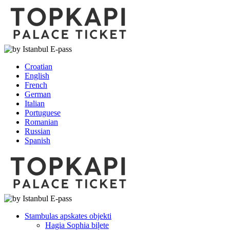
Croatian
English
French
German
Italian
Portuguese
Romanian
Russian
Spanish
Stambulas apskates objekti
Hagia Sophia biļete