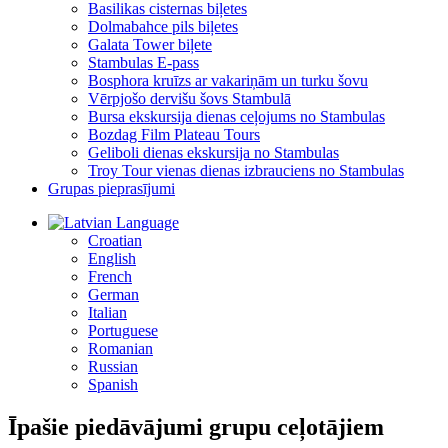
Basilikas cisternas biļetes
Dolmabahce pils biļetes
Galata Tower biļete
Stambulas E-pass
Bosphora kruīzs ar vakariņām un turku šovu
Vērpjošo dervišu šovs Stambulā
Bursa ekskursija dienas ceļojums no Stambulas
Bozdag Film Plateau Tours
Geliboli dienas ekskursija no Stambulas
Troy Tour vienas dienas izbrauciens no Stambulas
Grupas pieprasījumi
Language
Croatian
English
French
German
Italian
Portuguese
Romanian
Russian
Spanish
Īpašie piedāvājumi grupu ceļotājiem