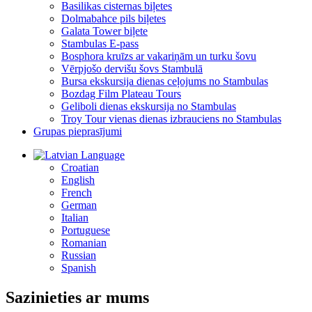
Basilikas cisternas biļetes
Dolmabahce pils biļetes
Galata Tower biļete
Stambulas E-pass
Bosphora kruīzs ar vakariņām un turku šovu
Vērpjošo dervišu šovs Stambulā
Bursa ekskursija dienas ceļojums no Stambulas
Bozdag Film Plateau Tours
Geliboli dienas ekskursija no Stambulas
Troy Tour vienas dienas izbrauciens no Stambulas
Grupas pieprasījumi
Language
Croatian
English
French
German
Italian
Portuguese
Romanian
Russian
Spanish
Sazinieties ar mums