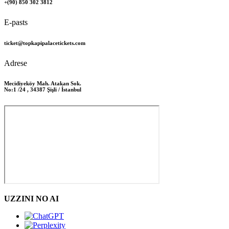
+(90) 850 302 3812
E-pasts
ticket@topkapipalacetickets.com
Adrese
Mecidiyeköy Mah. Atakan Sok.
No:1 /24 , 34387 Şişli / İstanbul
UZZINI NO AI