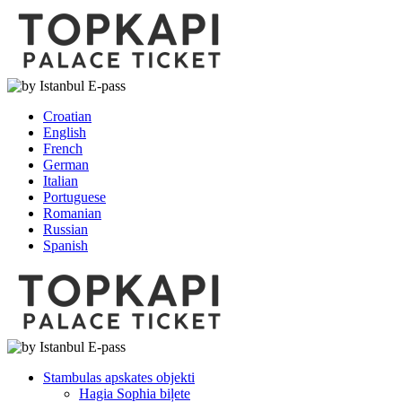
Croatian
English
French
German
Italian
Portuguese
Romanian
Russian
Spanish
Stambulas apskates objekti
Hagia Sophia biļete