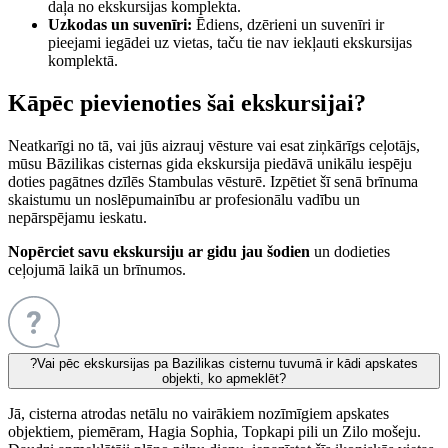
daļa no ekskursijas komplekta.
Uzkodas un suvenīri:
Ēdiens, dzērieni un suvenīri ir
pieejami iegādei uz vietas, taču tie nav iekļauti ekskursijas
komplektā.
Kāpēc pievienoties šai ekskursijai?
Neatkarīgi no tā, vai jūs aizrauj vēsture vai esat ziņkārīgs ceļotājs,
mūsu Bāzilikas cisternas gida ekskursija piedāvā unikālu iespēju
doties pagātnes dzīlēs Stambulas vēsturē. Izpētiet šī senā brīnuma
skaistumu un noslēpumainību ar profesionālu vadību un
nepārspējamu ieskatu.
Nopērciet savu ekskursiju ar gidu jau šodien
un dodieties
ceļojumā laikā un brīnumos.
?
Vai pēc ekskursijas pa Bazilikas cisternu tuvumā ir kādi apskates
objekti, ko apmeklēt?
Jā, cisterna atrodas netālu no vairākiem nozīmīgiem apskates
objektiem, piemēram, Hagia Sophia, Topkapi pili un Zilo mošeju.