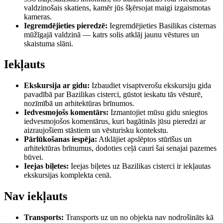
valdzinošais skatiens, kamēr jūs šķērsojat maigi izgaismotas
kameras.
Iegremdējieties pieredzē:
Iegremdējieties Basilikas cisternas
mūžīgajā valdzinā — katrs solis atklāj jaunu vēstures un
skaistuma slāni.
Iekļauts
Ekskursija ar gidu:
Izbaudiet visaptverošu ekskursiju gida
pavadībā par Bazilikas cisterci, gūstot ieskatu tās vēsturē,
nozīmībā un arhitektūras brīnumos.
Iedvesmojošs komentārs:
Izmantojiet mūsu gidu sniegtos
iedvesmojošos komentārus, kuri bagātinās jūsu pieredzi ar
aizraujošiem stāstiem un vēsturisku kontekstu.
Pārlūkošanas iespēja:
Atklājiet apslēptos stūrīšus un
arhitektūras brīnumus, dodoties ceļā cauri šai senajai pazemes
būvei.
Ieejas biļetes:
Ieejas biļetes uz Bazilikas cisterci ir iekļautas
ekskursijas komplekta cenā.
Nav iekļauts
Transports:
Transports uz un no objekta nav nodrošināts kā