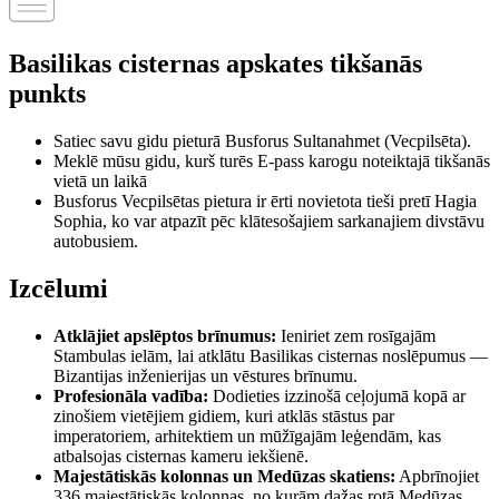
Basilikas cisternas apskates tikšanās
punkts
Satiec savu gidu pieturā Busforus Sultanahmet (Vecpilsēta).
Meklē mūsu gidu, kurš turēs E-pass karogu noteiktajā tikšanās
vietā un laikā
Busforus Vecpilsētas pietura ir ērti novietota tieši pretī Hagia
Sophia, ko var atpazīt pēc klātesošajiem sarkanajiem divstāvu
autobusiem.
Izcēlumi
Atklājiet apslēptos brīnumus:
Ieniriet zem rosīgajām
Stambulas ielām, lai atklātu Basilikas cisternas noslēpumus —
Bizantijas inženierijas un vēstures brīnumu.
Profesionāla vadība:
Dodieties izzinošā ceļojumā kopā ar
zinošiem vietējiem gidiem, kuri atklās stāstus par
imperatoriem, arhitektiem un mūžīgajām leģendām, kas
atbalsojas cisternas kameru iekšienē.
Majestātiskās kolonnas un Medūzas skatiens:
Apbrīnojiet
336 majestātiskās kolonnas, no kurām dažas rotā Medūzas