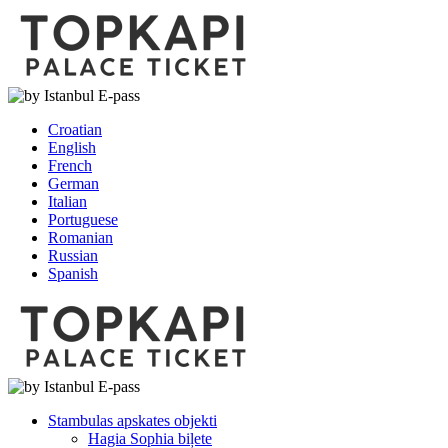
Croatian
English
French
German
Italian
Portuguese
Romanian
Russian
Spanish
Stambulas apskates objekti
Hagia Sophia biļete