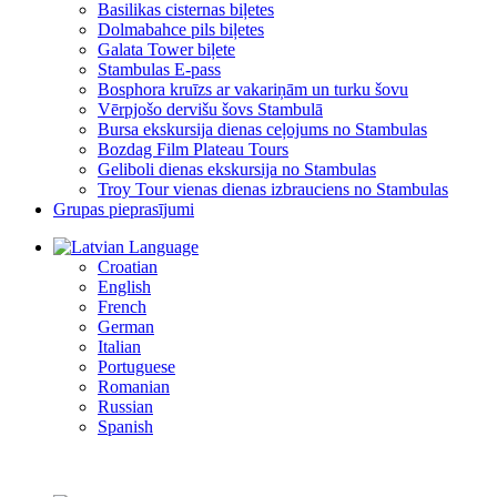
Basilikas cisternas biļetes
Dolmabahce pils biļetes
Galata Tower biļete
Stambulas E-pass
Bosphora kruīzs ar vakariņām un turku šovu
Vērpjošo dervišu šovs Stambulā
Bursa ekskursija dienas ceļojums no Stambulas
Bozdag Film Plateau Tours
Geliboli dienas ekskursija no Stambulas
Troy Tour vienas dienas izbrauciens no Stambulas
Grupas pieprasījumi
Language
Croatian
English
French
German
Italian
Portuguese
Romanian
Russian
Spanish