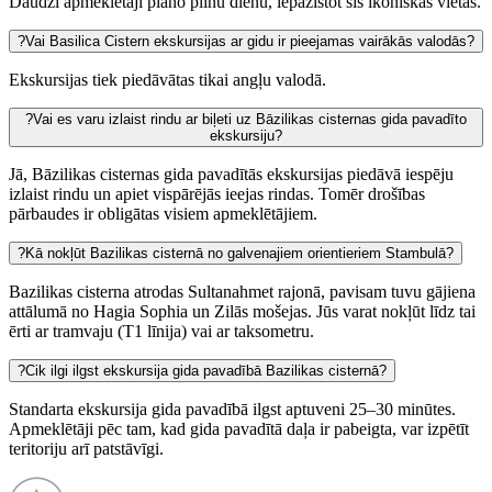
Daudzi apmeklētāji plāno pilnu dienu, iepazīstot šīs ikoniskās vietas​.
?
Vai Basilica Cistern ekskursijas ar gidu ir pieejamas vairākās valodās?
Ekskursijas tiek piedāvātas tikai angļu valodā.
?
Vai es varu izlaist rindu ar biļeti uz Bāzilikas cisternas gida pavadīto
ekskursiju?
Jā, Bāzilikas cisternas gida pavadītās ekskursijas piedāvā iespēju
izlaist rindu un apiet vispārējās ieejas rindas. Tomēr drošības
pārbaudes ir obligātas visiem apmeklētājiem.
?
Kā nokļūt Bazilikas cisternā no galvenajiem orientieriem Stambulā?
Bazilikas cisterna atrodas Sultanahmet rajonā, pavisam tuvu gājiena
attālumā no Hagia Sophia un Zilās mošejas. Jūs varat nokļūt līdz tai
ērti ar tramvaju (T1 līnija) vai ar taksometru​.
?
Cik ilgi ilgst ekskursija gida pavadībā Bazilikas cisternā?
Standarta ekskursija gida pavadībā ilgst aptuveni 25–30 minūtes.
Apmeklētāji pēc tam, kad gida pavadītā daļa ir pabeigta, var izpētīt
teritoriju arī patstāvīgi.