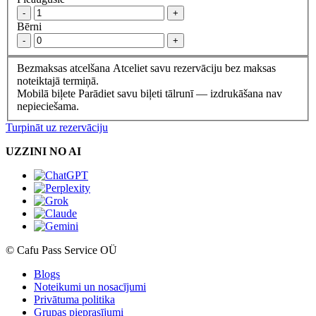
-
+
Bērni
-
+
Bezmaksas atcelšana
Atceliet savu rezervāciju bez maksas
noteiktajā termiņā.
Mobilā biļete
Parādiet savu biļeti tālrunī — izdrukāšana nav
nepieciešama.
Turpināt uz rezervāciju
UZZINI NO AI
© Cafu Pass Service OÜ
Blogs
Noteikumi un nosacījumi
Privātuma politika
Grupas pieprasījumi