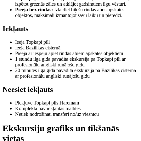
izpētot greznās zāles un atklājot gadsimtiem ilgu vēsturi.
Pieeja bez rindas:
Izlaidiet biļešu rindas abos apskates
objektos, maksimāli izmantojot savu laiku un pieredzi.
Iekļauts
Ieeja Topkapi pilī
Ieeja Bazilikas cister­nā
Pieeja ar iespēju apiet rindas abiem apskates objektiem
1 stundu ilga gida pavadīta ekskursija pa Topkapi pili ar
profesionālu angliski runājošu gidu
20 minūtes ilga gida pavadīta ekskursija pa Bazilikas cister­nā
ar profesionālu angliski runājošu gidu
Neesiet iekļauts
Piekļuve Topkapi pils Haremam
Komplektā nav iekļautas maltītes
Netiek nodrošināti transfēri no/uz viesnīcu
Ekskursiju grafiks un tikšanās
vietas