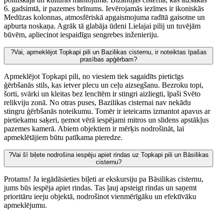
6. gadsimtā, ir pazemes brīnums. Ievērojamās iezīmes ir ikoniskās
Medūzas kolonnas, atmosfēriskā apgaismojuma radītā gaisotne un
apburta noskaņa. Agrāk tā glabāja ūdeni Lielajai pilij un tuvējām
būvēm, apliecinot iespaidīgu sengrebes inženieriju.
?
Vai, apmeklējot Topkapi pili un Bazilikas cisternu, ir noteiktas īpašas
prasības apģērbam?
Apmeklējot Topkapi pili, no viesiem tiek sagaidīts pieticīgs
ģērbšanās stils, kas ietver plecu un ceļu aizsegšanu. Bezroku topi,
šorti, svārki un kleitas bez lencītēm ir stingri aizliegti, īpaši Svēto
relikviju zonā. No otras puses, Bazilikas cisternai nav nekādu
stingru ģērbšanās noteikumu. Tomēr ir ieteicams izmantot apavus ar
pietiekamu saķeri, ņemot vērā iespējami mitros un slidens apstākļus
pazemes kamerā. Abiem objektiem ir mērķis nodrošināt, lai
apmeklētājiem būtu patīkama pieredze.
?
Vai šī biļete nodrošina iespēju apiet rindas uz Topkapi pili un Bāsilikas
cisternu?
Protams! Ja iegādāsieties biļeti ar ekskursiju pa Bāsilikas cisternu,
jums būs iespēja apiet rindas. Tas ļauj apsteigt rindas un saņemt
prioritāru ieeju objektā, nodrošinot vienmērīgāku un efektīvāku
apmeklējumu.