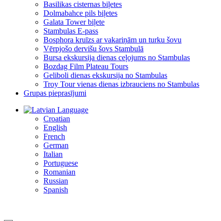
Basilikas cisternas biļetes
Dolmabahce pils biļetes
Galata Tower biļete
Stambulas E-pass
Bosphora kruīzs ar vakariņām un turku šovu
Vērpjošo dervišu šovs Stambulā
Bursa ekskursija dienas ceļojums no Stambulas
Bozdag Film Plateau Tours
Geliboli dienas ekskursija no Stambulas
Troy Tour vienas dienas izbrauciens no Stambulas
Grupas pieprasījumi
Language
Croatian
English
French
German
Italian
Portuguese
Romanian
Russian
Spanish