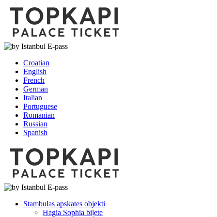
Croatian
English
French
German
Italian
Portuguese
Romanian
Russian
Spanish
Stambulas apskates objekti
Hagia Sophia biļete