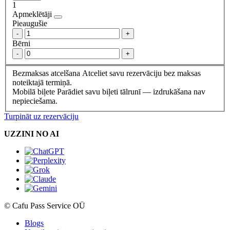
1
Apmeklētāji
Pieaugušie
-
+
Bērni
-
+
Bezmaksas atcelšana
Atceliet savu rezervāciju bez maksas
noteiktajā termiņā.
Mobilā biļete
Parādiet savu biļeti tālrunī — izdrukāšana nav
nepieciešama.
Turpināt uz rezervāciju
UZZINI NO AI
© Cafu Pass Service OÜ
Blogs