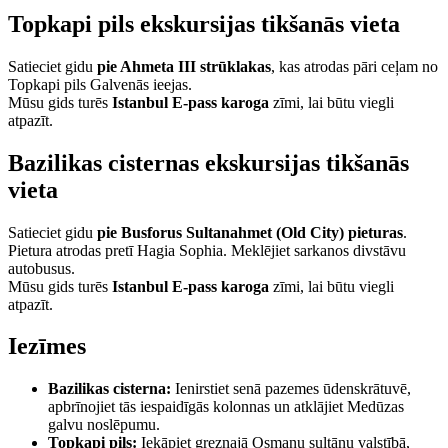
Topkapi pils ekskursijas tikšanās vieta
Satieciet gidu
pie Ahmeta III strūklakas
, kas atrodas pāri ceļam no
Topkapi pils Galvenās ieejas.
Mūsu gids turēs
Istanbul E-pass karoga
zīmi, lai būtu viegli
atpazīt.
Bazilikas cisternas ekskursijas tikšanās
vieta
Satieciet gidu
pie Busforus Sultanahmet (Old City) pieturas
.
Pietura atrodas pretī Hagia Sophia. Meklējiet sarkanos divstāvu
autobusus.
Mūsu gids turēs
Istanbul E-pass karoga
zīmi, lai būtu viegli
atpazīt.
Iezīmes
Bazilikas cisterna:
Ienirstiet senā pazemes ūdenskrātuvē,
apbrīnojiet tās iespaidīgās kolonnas un atklājiet Medūzas
galvu noslēpumu.
Topkapi pils:
Iekāpiet greznajā Osmaņu sultānu valstībā,