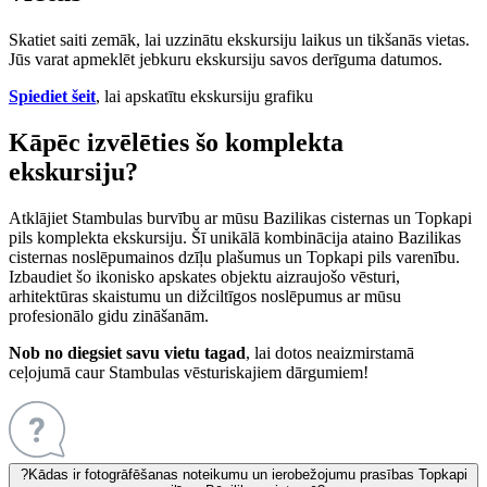
Skatiet saiti zemāk, lai uzzinātu ekskursiju laikus un tikšanās vietas.
Jūs varat apmeklēt jebkuru ekskursiju savos derīguma datumos.
Spiediet šeit
, lai apskatītu ekskursiju grafiku
Kāpēc izvēlēties šo komplekta
ekskursiju?
Atklājiet Stambulas burvību ar mūsu Bazilikas cister­nas un Topkapi
pils komplekta ekskursiju. Šī unikālā kombinācija ataino Bazilikas
cisternas noslēpumainos dzīļu plašumus un Topkapi pils varenību.
Izbaudiet šo ikonisko apskates objektu aizraujošo vēsturi,
arhitektūras skaistumu un dižciltīgos noslēpumus ar mūsu
profesionālo gidu zināšanām.
Nob no­ diegsiet savu vietu tagad
, lai dotos neaizmirstamā
ceļojumā caur Stambulas vēsturiskajiem dārgumiem!
?
Kādas ir fotogrāfēšanas noteikumu un ierobežojumu prasības Topkapi