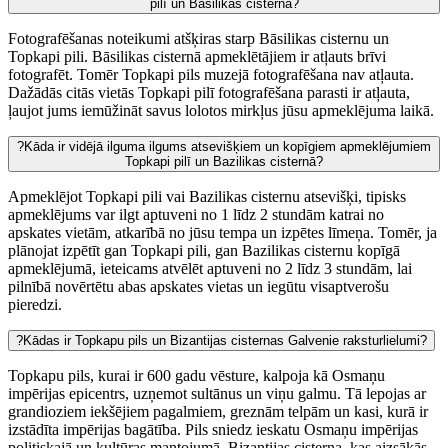
pilī un Bāsilikas cisternā?
Fotografēšanas noteikumi atšķiras starp Bāsilikas cisternu un
Topkapi pili. Bāsilikas cisternā apmeklētājiem ir atļauts brīvi
fotografēt. Tomēr Topkapi pils muzejā fotografēšana nav atļauta.
Dažādās citās vietās Topkapi pilī fotografēšana parasti ir atļauta,
ļaujot jums iemūžināt savus lolotos mirkļus jūsu apmeklējuma laikā.
?
Kāda ir vidējā ilguma ilgums atsevišķiem un kopīgiem apmeklējumiem
Topkapi pilī un Bazilikas cisternā?
Apmeklējot Topkapi pili vai Bazilikas cisternu atsevišķi, tipisks
apmeklējums var ilgt aptuveni no 1 līdz 2 stundām katrai no
apskates vietām, atkarībā no jūsu tempa un izpētes līmeņa. Tomēr, ja
plānojat izpētīt gan Topkapi pili, gan Bazilikas cisternu kopīgā
apmeklējumā, ieteicams atvēlēt aptuveni no 2 līdz 3 stundām, lai
pilnībā novērtētu abas apskates vietas un iegūtu visaptverošu
pieredzi.
?
Kādas ir Topkapu pils un Bizantijas cisternas Galvenie raksturlielumi?
Topkapu pils, kurai ir 600 gadu vēsture, kalpoja kā Osmaņu
impērijas epicentrs, uzņemot sultānus un viņu galmu. Tā lepojas ar
grandioziem iekšējiem pagalmiem, greznām telpām un kasi, kurā ir
izstādīta impērijas bagātība. Pils sniedz ieskatu Osmaņu impērijas
politiskajā un kultūras mantojumā. Bizantijas cisterna, kas aizsākās