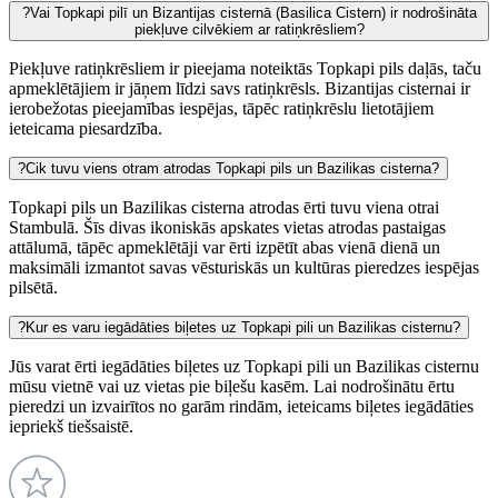
?
Vai Topkapi pilī un Bizantijas cisternā (Basilica Cistern) ir nodrošināta
piekļuve cilvēkiem ar ratiņkrēsliem?
Piekļuve ratiņkrēsliem ir pieejama noteiktās Topkapi pils daļās, taču
apmeklētājiem ir jāņem līdzi savs ratiņkrēsls. Bizantijas cisternai ir
ierobežotas pieejamības iespējas, tāpēc ratiņkrēslu lietotājiem
ieteicama piesardzība.
?
Cik tuvu viens otram atrodas Topkapi pils un Bazilikas cisterna?
Topkapi pils un Bazilikas cisterna atrodas ērti tuvu viena otrai
Stambulā. Šīs divas ikoniskās apskates vietas atrodas pastaigas
attālumā, tāpēc apmeklētāji var ērti izpētīt abas vienā dienā un
maksimāli izmantot savas vēsturiskās un kultūras pieredzes iespējas
pilsētā.
?
Kur es varu iegādāties biļetes uz Topkapi pili un Bazilikas cisternu?
Jūs varat ērti iegādāties biļetes uz Topkapi pili un Bazilikas cisternu
mūsu vietnē vai uz vietas pie biļešu kasēm. Lai nodrošinātu ērtu
pieredzi un izvairītos no garām rindām, ieteicams biļetes iegādāties
iepriekš tiešsaistē.