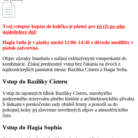
Tvoj vstupný kupón do balíčka je platný pre
tri (3) po sebe
nasledujúce dni!
Hagia Sofia je v piatky medzi 12:00–14:30 z dôvodu modlitby v
piatok zatvorená.
Objav zázraky Istanbulu s našimi exkluzívnymi vstupenkami do
kombinácie. Získaj prednostný vstup bez čakania na dvoch z
najikonickejších pamiatok mesta: Bazilika Cistern a Hagia Sofia.
Vstup do Baziliky Cistern
Vstúp do tajomných hĺbok Baziliky Cistern, starobylého
podzemného rezervoáru plného histórie a architektonického pôvabu.
S lístkami s preskočením rady obídeš fronty a ponoríš sa do
pokojnej krásy jej zlovestne osvetlených stĺpov a atmosférického
čara.
Vstup do Hagia Sophia