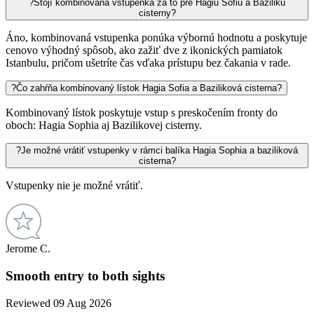
?
Stojí kombinovaná vstupenka za to pre Hagiu Sofiu a Baziliku
cisterny?
Áno, kombinovaná vstupenka ponúka výbornú hodnotu a poskytuje
cenovo výhodný spôsob, ako zažiť dve z ikonických pamiatok
Istanbulu, pričom ušetríte čas vďaka prístupu bez čakania v rade.
?
Čo zahŕňa kombinovaný lístok Hagia Sofia a Baziliková cisterna?
Kombinovaný lístok poskytuje vstup s preskočením fronty do
oboch: Hagia Sophia aj Bazilikovej cisterny.
?
Je možné vrátiť vstupenky v rámci balíka Hagia Sophia a baziliková
cisterna?
Vstupenky nie je možné vrátiť.
Jerome C.
Smooth entry to both sights
Reviewed 09 Aug 2026