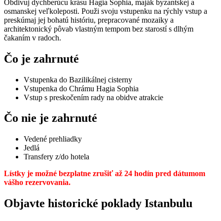
Obdivuj dychberúcu krásu Hagia Sophia, maják byzantskej a
osmanskej veľkoleposti. Použi svoju vstupenku na rýchly vstup a
preskúmaj jej bohatú históriu, prepracované mozaiky a
architektonický pôvab vlastným tempom bez starostí s dlhým
čakaním v radoch.
Čo je zahrnuté
Vstupenka do Bazilikálnej cisterny
Vstupenka do Chrámu Hagia Sophia
Vstup s preskočením rady na obidve atrakcie
Čo nie je zahrnuté
Vedené prehliadky
Jedlá
Transfery z/do hotela
Lístky je možné bezplatne zrušiť až 24 hodín pred dátumom
vášho rezervovania.
Objavte historické poklady Istanbulu