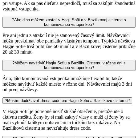
pri vstupe. Ak sa pas dieťaťa nepredloží, musí sa zakúpiť štandardná
vstupná vstupenka.
?
Ako dlho môžem zostať v Hagii Sofii a v Bazilikovej cisternе s
kombinovanou vstupenkou?
Pre ani jednu z atrakcií nie je stanovený časový limit. Návštevníci
môžu preskúmať obe pamiatky vlastným tempom. Typická návšteva
Hagie Sofie trvá približne 60 minút a v Bazilikovej cisterne približne
20 až 30 minút.
?
Môžem navštíviť Hagiu Sofiu a Baziliku Cisternu v rôzne dni s
kombinovanou vstupenkou?
Áno, táto kombinovaná vstupenka umožňuje flexibilitu, takže
môžete navštíviť každé miesto v rôzne dni. Návštevníci majú 3 dni
od prvej návštevy.
?
Musím dodržiavať dress code pre Hagiu Sofiu a Bazilikovú cisternu?
V Hagii Sofii je potrebné nosiť slušné oblečenie, pretože ide o
aktívnu mešitu. Ženy by si mali zakryť vlasy a muži aj ženy by sa
mali vyhnúť krátkym nohaviciam a tričkám bez rukávov. Na
Bazilikovú cisternu sa nevzťahuje dress code.