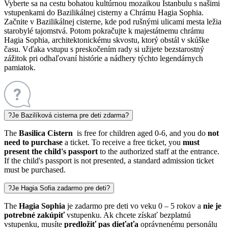
Vyberte sa na cestu bohatou kultúrnou mozaikou Istanbulu s našimi
vstupenkami do Bazilikálnej cisterny a Chrámu Hagia Sophia.
Začnite v Bazilikálnej cisterne, kde pod rušnými ulicami mesta ležia
starobylé tajomstvá. Potom pokračujte k majestátnemu chrámu
Hagia Sophia, architektonickému skvostu, ktorý obstál v skúške
času. Vďaka vstupu s preskočením rady si užijete bezstarostný
zážitok pri odhaľovaní histórie a nádhery týchto legendárnych
pamiatok.
?
Je Bazilíková cisterna pre deti zdarma?
The
Basilica Cistern
is free for children aged 0-6, and you do
not
need to purchase
a ticket. To receive a free ticket, you
must
present the child's passport
to the authorized staff at the entrance.
If the child's passport is not presented, a standard admission ticket
must be purchased.
?
Je Hagia Sofia zadarmo pre deti?
The
Hagia Sophia
je zadarmo pre deti vo veku 0 – 5 rokov a
nie je
potrebné zakúpiť
vstupenku. Ak chcete získať bezplatnú
vstupenku, musíte
predložiť pas dieťaťa
oprávnenému personálu