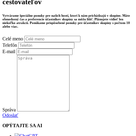
cestovateľov
Vytvárame špeciálne ponuky pre našich hostí, ktorí k nám prichádzajú v skupine. Máte
obmedzený čas a preferencie účastníkov skupiny sa môžu líšiť. Plánujete vidieť len
niekoľko atrakcií. Ponúkame prispôsobené ponuky pre účastníkov skupiny s počtom 10
alebo viac.
Celé meno
Telefón
E-mail
Správa
Odoslať
OPÝTAJTE SA AI