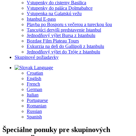
Vstupenky do cisterny Basilica
Vstupenky do paláca Dolmabahce
Vstupenka na Galatskú vežu
Istanbul E-pass
Plavba po Bosporu s večerou a tureckou šou
Tancujúci derviši predstavenie Istanbul
Jednodňový výlet Bursa z Istanbulu
Bozdag Film Plateau Tours
Exkurzia na deň do Gallipoli z Istanbulu
Jednodňový výlet do Tróje z Istanbulu
Skupinové požiadavky
Language
Croatian
English
French
German
Italian
Portuguese
Romanian
Russian
Spanish
Špeciálne ponuky pre skupinových