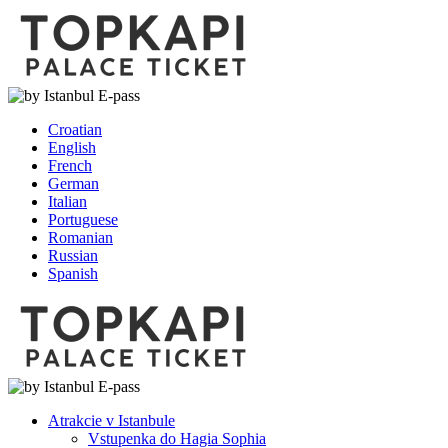
Croatian
English
French
German
Italian
Portuguese
Romanian
Russian
Spanish
Atrakcie v Istanbule
Vstupenka do Hagia Sophia