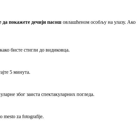
е да покажете дечији пасош
овлашћеном особљу на улазу. Ако
 како бисте стигли до видиковца.
ајте 5 минута.
пуларне због заиста спектакуларних погледа.
o mesto za fotografije.