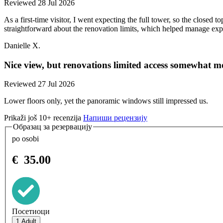
Reviewed 28 Jul 2026
As a first-time visitor, I went expecting the full tower, so the closed 
straightforward about the renovation limits, which helped manage expe
Danielle X.
Nice view, but renovations limited access somewhat m
Reviewed 27 Jul 2026
Lower floors only, yet the panoramic windows still impressed us.
Prikaži još 10+ recenzija
Напиши рецензију
Образац за резервацију
po osobi
€
35.00
Посетиоци