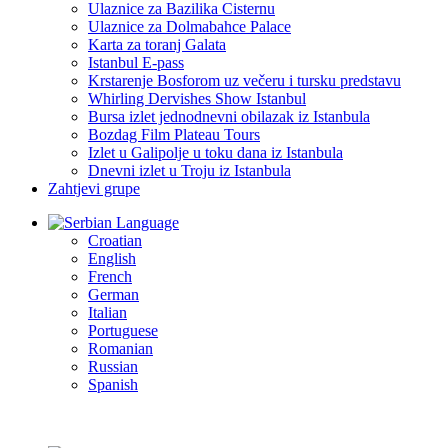
Ulaznice za Bazilika Cisternu
Ulaznice za Dolmabahce Palace
Karta za toranj Galata
Istanbul E-pass
Krstarenje Bosforom uz večeru i tursku predstavu
Whirling Dervishes Show Istanbul
Bursa izlet jednodnevni obilazak iz Istanbula
Bozdag Film Plateau Tours
Izlet u Galipolje u toku dana iz Istanbula
Dnevni izlet u Troju iz Istanbula
Zahtjevi grupe
Language
Croatian
English
French
German
Italian
Portuguese
Romanian
Russian
Spanish