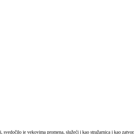
 svedočilo je vekovima promena, služeći i kao stražarnica i kao zatvor