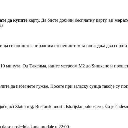
ате да купите
карту. Да бисте добили бесплатну карту, ви
морат
ца.
ати да се попнете спиралним степеништем за последња два спрата
е 10 минута. Од Таксима, идите метроом М2 до Şишхане и прошет
желите да избегнете гужве. Посете при заласку сунца такође су по
ujući Zlatni rog, Bosforski most i Istorijsku poluostrvo, što je čudesn
 da se poslednja karta prodaje u 22:00.