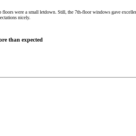
top floors were a small letdown. Still, the 7th-floor windows gave excelle
ctations nicely.
ore than expected