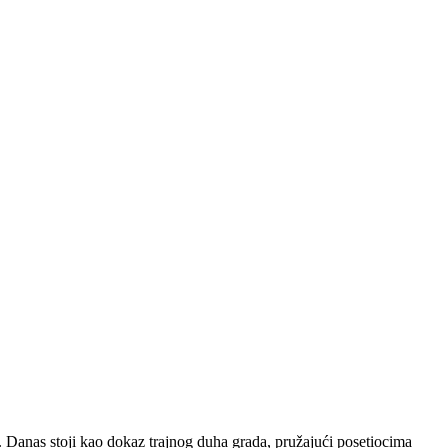
. Danas stoji kao dokaz trajnog duha grada, pružajući posetiocima