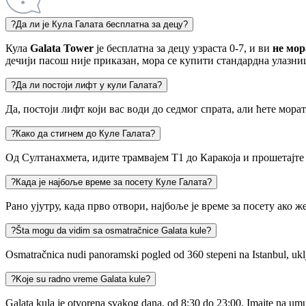
?
Да ли је Кула Галата бесплатна за децу?
Кула
Galata Tower
је бесплатна за децу узраста 0-7, и ви
не мор
дечији пасош није приказан, мора се купити стандардна улазни
?
Да ли постоји лифт у кули Галата?
Да, постоји лифт који вас води до седмог спрата, али ћете мор
?
Како да стигнем до Куле Галата?
Од Султанахмета, идите трамвајем Т1 до Каракоја и прошетајт
?
Када је најбоље време за посету Куле Галата?
Рано ујутру, када прво отвори, најбоље је време за посету ако 
?
Šta mogu da vidim sa osmatračnice Galata kule?
Osmatračnica nudi panoramski pogled od 360 stepeni na Istanbul, uključ
?
Koje su radno vreme Galata kule?
Galata kula je otvorena svakog dana, od 8:30 do 23:00. Imajte na umu