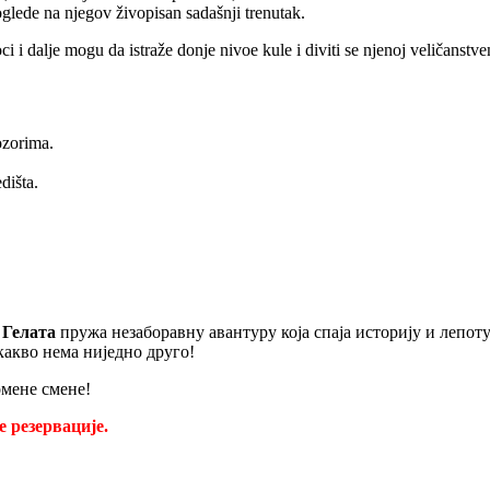
glede na njegov živopisan sadašnji trenutak.
i i dalje mogu da istraže donje nivoe kule i diviti se njenoj veličanstv
ozorima.
dišta.
 Гелата
пружа незаборавну авантуру која спаја историју и лепот
какво нема ниједно друго!
омене смене!
е резервације.