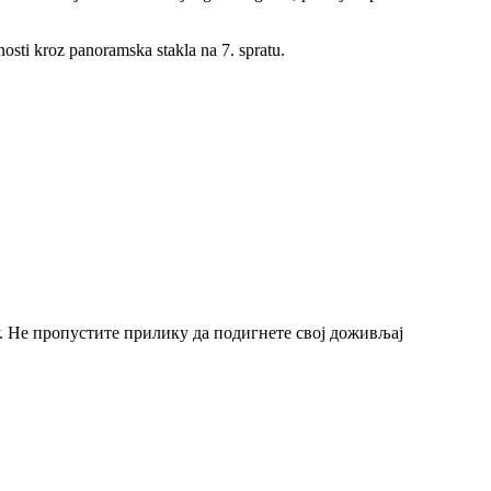
enosti kroz panoramska stakla na 7. spratu.
у. Не пропустите прилику да подигнете свој доживљај