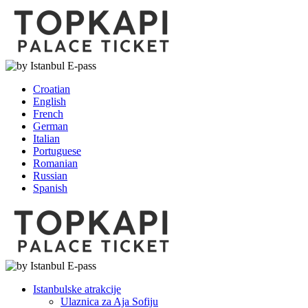
Croatian
English
French
German
Italian
Portuguese
Romanian
Russian
Spanish
Istanbulske atrakcije
Ulaznica za Aja Sofiju