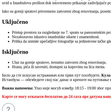
uvid u Istanbulovu prošlost dok istovremeno prikazuje zadivljujuće po
Iako su gornji spratovi privremeno zatvoreni zbog renoviranja, posetioc
Uključeno
Pristup prostoru za razgledanje na 7. spratu sa panoramskim pr
Nezaboravno iskustvo istanbulske siluete i znamenitosti.
Prilika da snimite upečatljive fotografije sa jedinstvene tačke gle
Isključeno
Ulaz na gornje spratove, trenutno zatvoren zbog renoviranja.
Hrana, pića ili suveniri, dostupni za kupovinu na licu mesta.
Било да сте искусан истраживач или први пут посећујете,
Кула
Истанбула — обезбедите свој пас данас и крените на путовање 
Важна напомена:
Улаз није могућ између 18:15 - 19:00 због пр
Карте се могу отказати бесплатно до 24 сата пре датума ваш