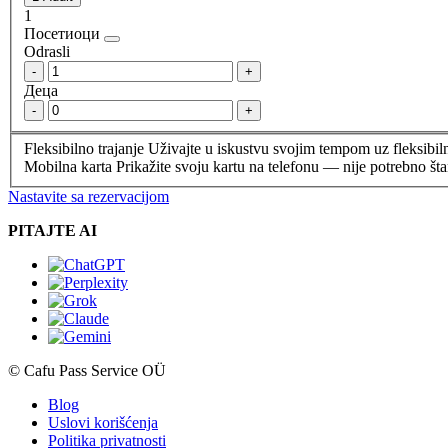
1
Посетиоци
Odrasli
-
+
Деца
-
+
Fleksibilno trajanje
Uživajte u iskustvu svojim tempom uz fleksibiln
Mobilna karta
Prikažite svoju kartu na telefonu — nije potrebno št
Nastavite sa rezervacijom
PITAJTE AI
© Cafu Pass Service OÜ
Blog
Uslovi korišćenja
Politika privatnosti