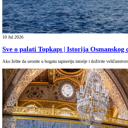
10 Jul 2026
Sve o palati Topkapı | Istorija Osmanskog 
Ako želite da uronite u bogatu tapiseriju istorije i doživite veličanstve