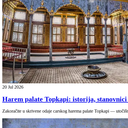
20 Jul 2026
Harem palate Topkapi: istorija, stanovnici 
Zakoračite u skrivene odaje carskog harema palate Topkapi — utočište in