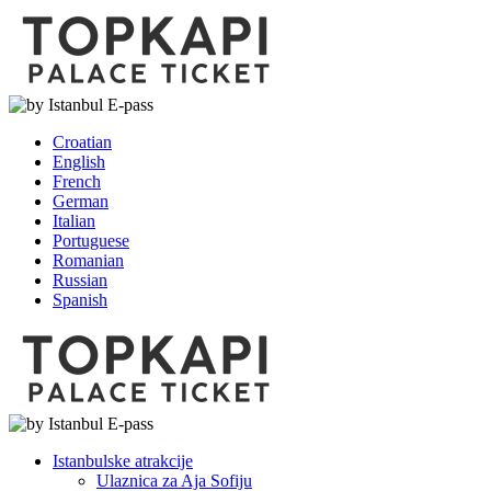
Croatian
English
French
German
Italian
Portuguese
Romanian
Russian
Spanish
Istanbulske atrakcije
Ulaznica za Aja Sofiju