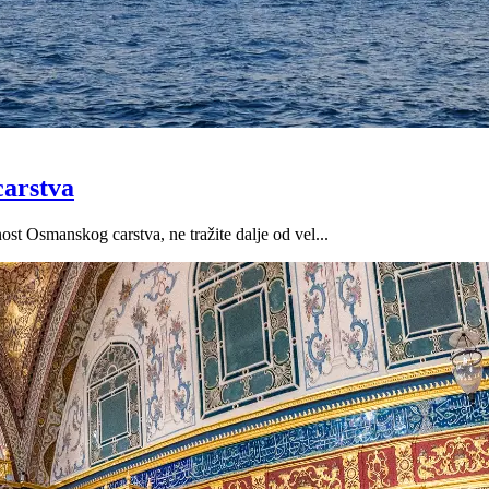
carstva
nost Osmanskog carstva, ne tražite dalje od vel...