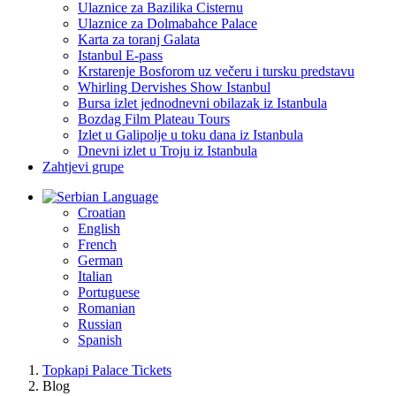
Ulaznice za Bazilika Cisternu
Ulaznice za Dolmabahce Palace
Karta za toranj Galata
Istanbul E-pass
Krstarenje Bosforom uz večeru i tursku predstavu
Whirling Dervishes Show Istanbul
Bursa izlet jednodnevni obilazak iz Istanbula
Bozdag Film Plateau Tours
Izlet u Galipolje u toku dana iz Istanbula
Dnevni izlet u Troju iz Istanbula
Zahtjevi grupe
Language
Croatian
English
French
German
Italian
Portuguese
Romanian
Russian
Spanish
Topkapi Palace Tickets
Blog