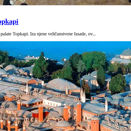
Topkapi
palate Topkapi. Iza njene veličanstvene fasade, ov...