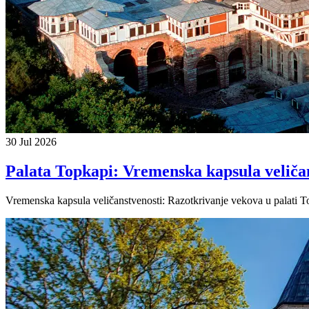
30 Jul 2026
Palata Topkapi: Vremenska kapsula veliča
Vremenska kapsula veličanstvenosti: Razotkrivanje vekova u palati Topk