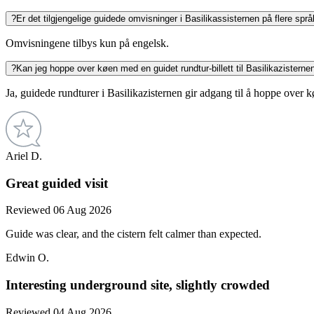
?
Er det tilgjengelige guidede omvisninger i Basilikassisternen på flere spr
Omvisningene tilbys kun på engelsk.
?
Kan jeg hoppe over køen med en guidet rundtur-billett til Basilikazisterne
Ja, guidede rundturer i Basilikazisternen gir adgang til å hoppe over 
Ariel D.
Great guided visit
Reviewed 06 Aug 2026
Guide was clear, and the cistern felt calmer than expected.
Edwin O.
Interesting underground site, slightly crowded
Reviewed 04 Aug 2026