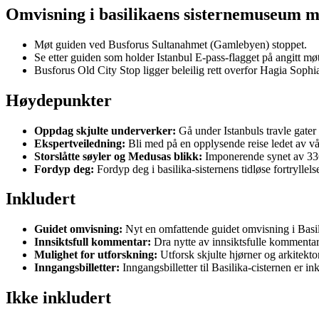
Omvisning i basilikaens sisternemuseum m
Møt guiden ved Busforus Sultanahmet (Gamlebyen) stoppet.
Se etter guiden som holder Istanbul E-pass-flagget på angitt mø
Busforus Old City Stop ligger beleilig rett overfor Hagia Sophi
Høydepunkter
Oppdag skjulte underverker:
Gå under Istanbuls travle gater 
Ekspertveiledning:
Bli med på en opplysende reise ledet av vå
Storslåtte søyler og Medusas blikk:
Imponerende synet av 336
Fordyp deg:
Fordyp deg i basilika-sisternens tidløse fortryllels
Inkludert
Guidet omvisning:
Nyt en omfattende guidet omvisning i Basili
Innsiktsfull kommentar:
Dra nytte av innsiktsfulle kommentare
Mulighet for utforskning:
Utforsk skjulte hjørner og arkitekt
Inngangsbilletter:
Inngangsbilletter til Basilika-cisternen er 
Ikke inkludert