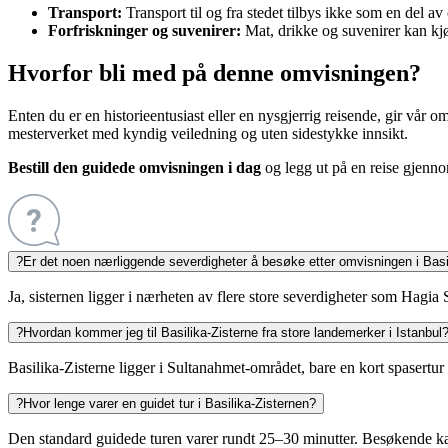
Transport:
Transport til og fra stedet tilbys ikke som en del 
Forfriskninger og suvenirer:
Mat, drikke og suvenirer kan kjø
Hvorfor bli med på denne omvisningen?
Enten du er en historieentusiast eller en nysgjerrig reisende, gir vår 
mesterverket med kyndig veiledning og uten sidestykke innsikt.
Bestill den guidede omvisningen i dag
og legg ut på en reise gjenno
?
Er det noen nærliggende severdigheter å besøke etter omvisningen i Basi
Ja, sisternen ligger i nærheten av flere store severdigheter som Hag
?
Hvordan kommer jeg til Basilika-Zisterne fra store landemerker i Istanbul
Basilika-Zisterne ligger i Sultanahmet-området, bare en kort spasertur
?
Hvor lenge varer en guidet tur i Basilika-Zisternen?
Den standard guidede turen varer rundt 25–30 minutter. Besøkende kan 