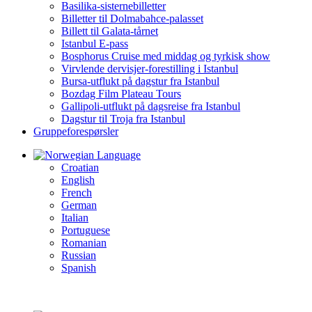
Basilika-sisternebilletter
Billetter til Dolmabahce-palasset
Billett til Galata-tårnet
Istanbul E-pass
Bosphorus Cruise med middag og tyrkisk show
Virvlende dervisjer-forestilling i Istanbul
Bursa-utflukt på dagstur fra Istanbul
Bozdag Film Plateau Tours
Gallipoli-utflukt på dagsreise fra Istanbul
Dagstur til Troja fra Istanbul
Gruppeforespørsler
Language
Croatian
English
French
German
Italian
Portuguese
Romanian
Russian
Spanish