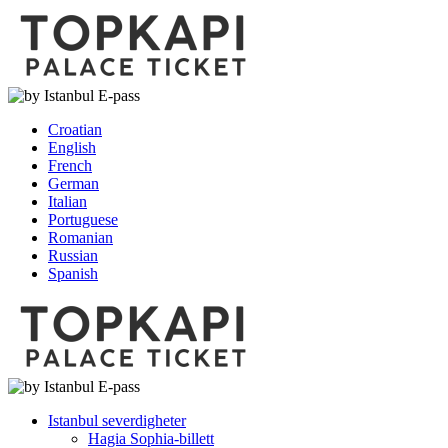
Croatian
English
French
German
Italian
Portuguese
Romanian
Russian
Spanish
Istanbul severdigheter
Hagia Sophia-billett