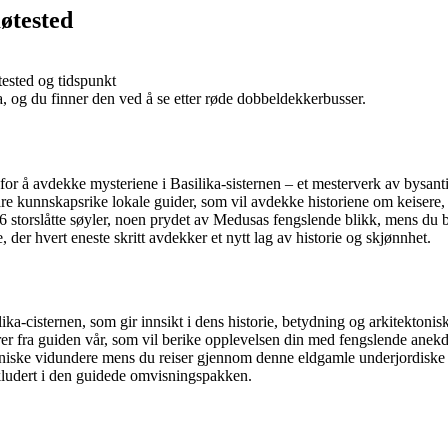
øtested
tested og tidspunkt
a, og du finner den ved å se etter røde dobbeldekkerbusser.
for å avdekke mysteriene i Basilika-sisternen – et mesterverk av bysanti
re kunnskapsrike lokale guider, som vil avdekke historiene om keisere, 
 storslåtte søyler, noen prydet av Medusas fengslende blikk, mens du
e, der hvert eneste skritt avdekker et nytt lag av historie og skjønnhet.
ka-cisternen, som gir innsikt i dens historie, betydning og arkitektonis
r fra guiden vår, som vil berike opplevelsen din med fengslende anekdo
oniske vidundere mens du reiser gjennom denne eldgamle underjordiske 
inkludert i den guidede omvisningspakken.