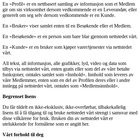
En «Profil» er en nettbasert samling av informasjon som et Medlem
gir om sin virksomhet dersom vedkommende er en Leverandør, eller
generelt om seg selv dersom vedkommende er en Kunde.
En «Bruker» viser samlet enten til en Besøkende eller et Medlem.
En «Besøkende» er en person som bare blar gjennom nettstedet vårt.
En «Kunde» er en bruker som kjøper varer/tjenester via nettstedet
vårt.
All tekst, all informasjon, alle grafikker, lyd, video og data som
tilbys via nettstedet vårt, enten gratis eller som del av våre betalte
funksjoner, omtales samlet som «Innhold». Innhold som leveres av
våre Medlemmer, enten som en del av Profilen deres eller i andre
innlegg på nettstedet vårt, omtales som «Medlemsinnhold».
Begrenset lisens
Du får tildelt en ikke-eksklusiv, ikke-overførbar, tilbakekallelig
lisens til å få tilgang til og bruke nettstedet vårt strengt i samsvar med
disse vilkårene for bruk. Bruken din av nettstedet vårt er
utelukkende for formålene som er angitt her.
Vårt forhold til deg