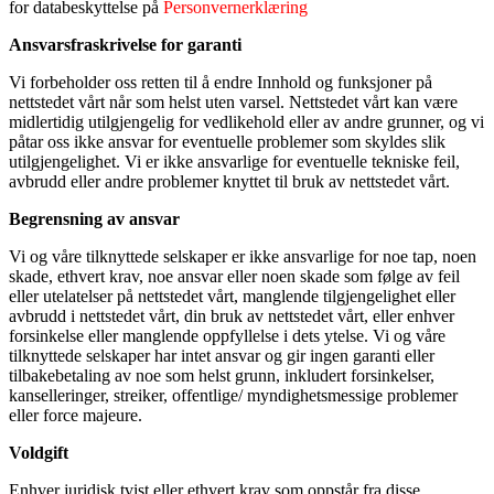
for databeskyttelse på
Personvernerklæring
Ansvarsfraskrivelse for garanti
Vi forbeholder oss retten til å endre Innhold og funksjoner på
nettstedet vårt når som helst uten varsel. Nettstedet vårt kan være
midlertidig utilgjengelig for vedlikehold eller av andre grunner, og vi
påtar oss ikke ansvar for eventuelle problemer som skyldes slik
utilgjengelighet. Vi er ikke ansvarlige for eventuelle tekniske feil,
avbrudd eller andre problemer knyttet til bruk av nettstedet vårt.
Begrensning av ansvar
Vi og våre tilknyttede selskaper er ikke ansvarlige for noe tap, noen
skade, ethvert krav, noe ansvar eller noen skade som følge av feil
eller utelatelser på nettstedet vårt, manglende tilgjengelighet eller
avbrudd i nettstedet vårt, din bruk av nettstedet vårt, eller enhver
forsinkelse eller manglende oppfyllelse i dets ytelse. Vi og våre
tilknyttede selskaper har intet ansvar og gir ingen garanti eller
tilbakebetaling av noe som helst grunn, inkludert forsinkelser,
kanselleringer, streiker, offentlige/ myndighetsmessige problemer
eller force majeure.
Voldgift
Enhver juridisk tvist eller ethvert krav som oppstår fra disse