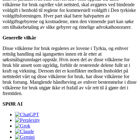
vilkårene for bruk og/eller vårt nettsted, skal avgjøres ved bindende
voldgift i henhold til reglene for kommersiell voldgift i Den tyrkiske
voldgiftsforeningen. Hver part skal bære halvparten av
voldgiftsgebyrene og kostnadene, men den vinnende part kan søke
om tilbakebetaling av slike gebyrer og rimelige advokathonorarer.
Generelle vilkår
Disse vilkårene for bruk reguleres av lovene i Tyrkia, og enhver
rettslig handling må igangsettes innen ett år etter at
søksmålsgrunnlaget oppstår. Hvis noen del av disse vilkårene for
bruk blir ansett som ugyldig, forblir de resterende delene fullt ut i
kraft og virkning. Dersom det er konflikter mellom Innholdet på
nettstedet vårt og disse vilkårene for bruk, har disse vilkårene for
bruk forrang. Manglende håndheving av enhver bestemmelse i disse
vilkårene for bruk utgjør ikke et frafall av vår rett til å gjøre det i
fremtiden.
SPØR AI