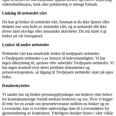
videredistribusjon, bruk eller publisering er strengt forbudt.
Linking til nettstedet vårt
Du kan gi lenker til nettstedet vårt, forutsatt at du ikke fjerner eller
tilslører noe som helst av nettstedet vårt, og at nettstedet ditt ikke
driver med ulovlige eller umoralske aktiviteter. Du må slutte å gi
lenker på vår forespørsel.
Lenker til andre nettsteder
Nettstedet vårt kan inneholde lenker til tredjeparts nettsteder
(«Tredjeparts nettsteder») av hensyn til bekvemmelighet. Vi har
ingen tilknytning til, sponser eller anbefaler Tredjeparts nettsteder. Vi
har ingen kontroll over deres juridiske dokumenter og
personvernspraksis, så tilgang til Tredjeparts nettsteder skjer på egen
risiko.
Databeskyttelse
Vi samler inn og bruker personopplysninger om brukere etter behov
for kontraktsmessige formål mellom brukeren og oss. Hvis vi legger
til rette for en avtale om tjenesteleveranse mellom en bruker og en
Leverandør, kan vi overføre nødvendige data til Leverandøren for
gjennomføring av kontrakten. Ytterligere detaljer finnes i våre vilkår