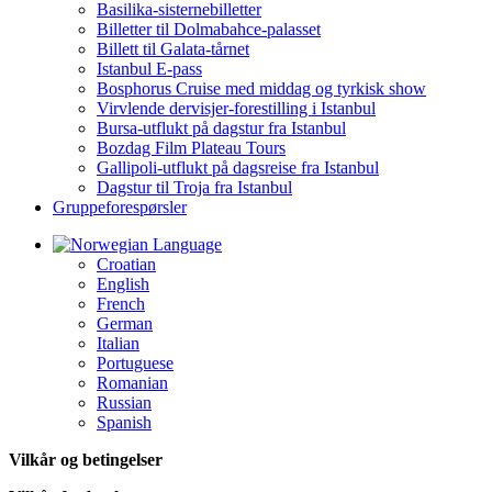
Basilika-sisternebilletter
Billetter til Dolmabahce-palasset
Billett til Galata-tårnet
Istanbul E-pass
Bosphorus Cruise med middag og tyrkisk show
Virvlende dervisjer-forestilling i Istanbul
Bursa-utflukt på dagstur fra Istanbul
Bozdag Film Plateau Tours
Gallipoli-utflukt på dagsreise fra Istanbul
Dagstur til Troja fra Istanbul
Gruppeforespørsler
Language
Croatian
English
French
German
Italian
Portuguese
Romanian
Russian
Spanish
Vilkår og betingelser