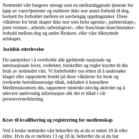
Nettstedet vårt fungerer strengt som en mellomliggende tjeneste for
kjøp av varer/tjenester og etablerer ikke noe annet forhold til deg,
bortsett fra forholdet mellom en uavhengig oppdragstaker. Disse
vilkårene for bruk skaper ikke noe som helst agentur-, partnerskaps-,
joint venture-, arbeids-/arbeidsgiver-, eller franchisør-franchisetaker-
forhold mellom deg og andre Brukere, eller våre tilknyttede
selskaper.
Juridisk etterlevelse
Du samtykker i å overholde alle gjeldende nasjonale og
internasjonale lover, vedtekter, forskrifter og regler knyttet til din
bruk av nettstedet vårt. Vi forbeholder oss retten til å undersøke
klager eller rapporterte brudd på disse vilkårene for bruk og
iverksette hensiktsmessige tiltak, inkludert å kansellere
Medlemskontoen din, rapportere mistenkt ulovlig aktivitet og å
utlevere nødvendig informasjon slik det er tillatt i vår
personvernerklæring.
Krav til kvalifisering og registrering for medlemskap
Ved å bruke nettstedet vårt bekrefter du at du er minst 18 år eller
eldre. Hvis du er mellom 13 og 18 år, bekrefter du at du har