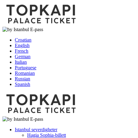
Croatian
English
French
German
Italian
Portuguese
Romanian
Russian
Spanish
Istanbul severdigheter
Hagia Sophia-billett