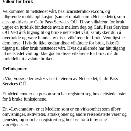
Vilkår for bruk
Velkommen til nettstedet vårt, basilicacisternticket.com, og
tilhørende mobilapplikasjon (samlet omtalt som «Nettstedet»), som
eies og drives av Cafu Pass Services OÜ. Disse vilkårene for bruk
utgjør en juridisk bindende avtale mellom deg og Cafu Pass Services
OÜ Ved å få tilgang til og bruke nettstedet vårt, samtykker du i å
overholde og være bundet av disse vilkårene for bruk. Vennligst les
dem nøye. Hvis du ikke godtar disse vilkårene for bruk, ikke få
tilgang til eller bruk nettstedet vårt. Hvis du allerede har fått tilgang
til nettstedet vårt og ikke godtar disse vilkårene for bruk, må du
umiddelbart avslutte bruken.
Definisjoner
«Vi», «oss» eller «vår» viser til eieren av Nettstedet, Cafu Pass
Services OÜ
Et «Medlem» er en person som har registrert seg hos nettstedet vårt
for å bruke funksjonene.
En «Leverandør» er et Medlem som er en virksomhet som tilbyr
omvisninger, aktiviteter, attraksjoner og andre reiserelaterte varer og
tjenester, og som har registrert seg hos oss for å tilby sine
varer/tjenester.