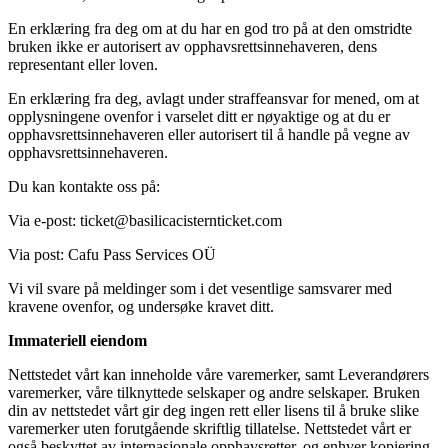
En erklæring fra deg om at du har en god tro på at den omstridte
bruken ikke er autorisert av opphavsrettsinnehaveren, dens
representant eller loven.
En erklæring fra deg, avlagt under straffeansvar for mened, om at
opplysningene ovenfor i varselet ditt er nøyaktige og at du er
opphavsrettsinnehaveren eller autorisert til å handle på vegne av
opphavsrettsinnehaveren.
Du kan kontakte oss på:
Via e-post:
ticket@basilicacisternticket.com
Via post: Cafu Pass Services OÜ
Vi vil svare på meldinger som i det vesentlige samsvarer med
kravene ovenfor, og undersøke kravet ditt.
Immateriell eiendom
Nettstedet vårt kan inneholde våre varemerker, samt Leverandørers
varemerker, våre tilknyttede selskaper og andre selskaper. Bruken
din av nettstedet vårt gir deg ingen rett eller lisens til å bruke slike
varemerker uten forutgående skriftlig tillatelse. Nettstedet vårt er
også beskyttet av internasjonale opphavsretter, og enhver kopiering,