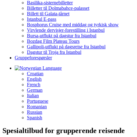
Basilika-sisternebilletter
Billetter til Dolmabahce-palasset
Billett til Galata-tårnet
Istanbul E-pass
Bosphorus Cruise med middag og tyrkisk show
Virvlende dervisjer-forestilling i Istanbul
Bursa-utflukt på dagstur fra Istanbul
Bozdag Film Plateau Tours
Gallipoli-utflukt på dagsreise fra Istanbul
Dagstur til Troja fra Istanbul
Gruppeforespørsler
Language
Croatian
English
French
German
Italian
Portuguese
Romanian
Russian
Spanish
Spesialtilbud for grupperende reisende