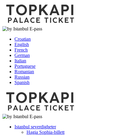
Croatian
English
French
German
Italian
Portuguese
Romanian
Russian
Spanish
Istanbul severdigheter
Hagia Sophia-billett