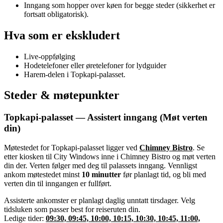
Inngang som hopper over køen for begge steder (sikkerhet er
fortsatt obligatorisk).
Hva som er ekskludert
Live-oppfølging
Hodetelefoner eller øretelefoner for lydguider
Harem-delen i Topkapi-palasset.
Steder & møtepunkter
Topkapi-palasset — Assistert inngang (Møt verten
din)
Møtestedet for Topkapi-palasset ligger ved
Chimney Bistro
. Se
etter kiosken til City Windows inne i Chimney Bistro og møt verten
din der. Verten følger med deg til palassets inngang. Vennligst
ankom møtestedet minst
10 minutter
før planlagt tid, og bli med
verten din til inngangen er fullført.
Assisterte ankomster er planlagt daglig unntatt tirsdager. Velg
tidsluken som passer best for reiseruten din.
Ledige tider:
09:30, 09:45, 10:00, 10:15, 10:30, 10:45, 11:00,