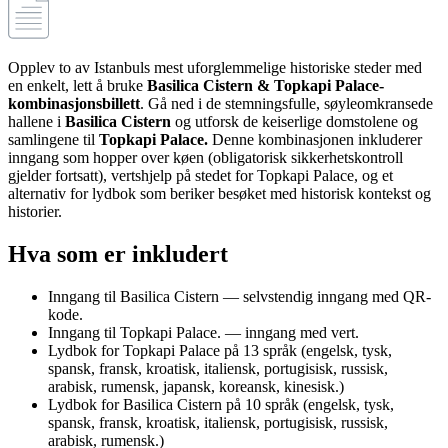
Opplev to av Istanbuls mest uforglemmelige historiske steder med
en enkelt, lett å bruke
Basilica Cistern & Topkapi Palace-
kombinasjonsbillett
. Gå ned i de stemningsfulle, søyleomkransede
hallene i
Basilica Cistern
og utforsk de keiserlige domstolene og
samlingene til
Topkapi Palace.
Denne kombinasjonen inkluderer
inngang som hopper over køen (obligatorisk sikkerhetskontroll
gjelder fortsatt), vertshjelp på stedet for Topkapi Palace, og et
alternativ for lydbok som beriker besøket med historisk kontekst og
historier.
Hva som er inkludert
Inngang til Basilica Cistern — selvstendig inngang med QR-
kode.
Inngang til Topkapi Palace. — inngang med vert.
Lydbok for Topkapi Palace på 13 språk (engelsk, tysk,
spansk, fransk, kroatisk, italiensk, portugisisk, russisk,
arabisk, rumensk, japansk, koreansk, kinesisk.)
Lydbok for Basilica Cistern på 10 språk (engelsk, tysk,
spansk, fransk, kroatisk, italiensk, portugisisk, russisk,
arabisk, rumensk.)