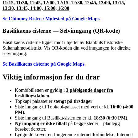
11:15, 11:30, 11:45, 12:00, 12:15, 12:30, 12:45, 13:00, 13:15,
13:30, 13:45, 14:00, 15:00, 16:00
Se Chimney Bistro / Møtested på Google Maps
Basilikaens cisterne — Selvinngang (QR-kode)
Basilikaens cisterne ligger midt i hjertet av Istanbuls historiske
Sultanahmet-distrikt. Vis QR-koden din ved inngangen for direkte
selvinngang.
Se Basilikaens cisterne på Google Maps
Viktig informasjon før du drar
Kombibilletten er gyldig i
3 påfølgende dager fra
bestillingsdatoen.
Topkapi-palasset er
stengt på tirsdager
.
Siste inngang til Topkapi-palasset med vert er kl.
16:00 (4:00
PM)
.
Siste inngang til Basilika-sisternen er kl.
18:30 (6:30 PM)
.
Ny inngang er ikke tillatt
på begge steder – planlegg
besøket deretter.
Lydguide krever en fungerende internettforbindelse. Internett