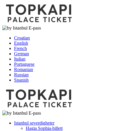
Croatian
English
French
German
Italian
Portuguese
Romanian
Russian
Spanish
Istanbul severdigheter
Hagia Sophia-billett