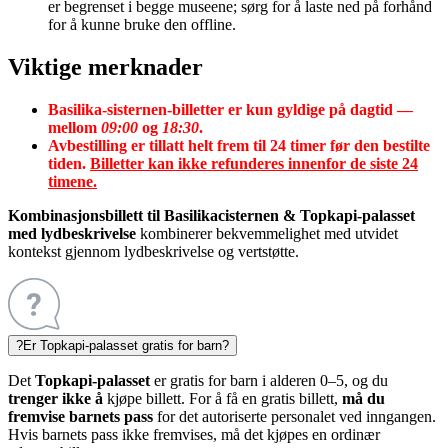
er begrenset i begge museene; sørg for å laste ned på forhånd
for å kunne bruke den offline.
Viktige merknader
Basilika-sisternen-billetter er kun gyldige på dagtid —
mellom
09:00
og
18:30
.
Avbestilling er tillatt helt frem til 24 timer før den bestilte
tiden.
Billetter kan ikke refunderes innenfor de siste 24
timene.
Kombinasjonsbillett til Basilikacisternen & Topkapi-palasset
med lydbeskrivelse
kombinerer bekvemmelighet med utvidet
kontekst gjennom lydbeskrivelse og vertstøtte.
?
Er Topkapi-palasset gratis for barn?
Det
Topkapi-palasset
er gratis for barn i alderen 0–5, og du
trenger ikke å
kjøpe billett. For å få en gratis billett,
må du
fremvise barnets pass
for det autoriserte personalet ved inngangen.
Hvis barnets pass ikke fremvises, må det kjøpes en ordinær