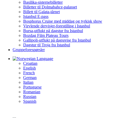
Basilika-sisternebilletter
Billetter til Dolmabahce-palasset
Billett til Galata-tårnet
Istanbul E-pass
Bosphorus Cruise med middag og tyrkisk show
Virvlende dervisjer-forestilling i Istanbul
Bursa-utflukt på dagstur fra Istanbul
Bozdag Film Plateau Tours
Gallipoli-utflukt på dagsreise fra Istanbul
Dagstur til Troja fra Istanbul
Gruppeforespørsler
Language
Croatian
English
French
German
Italian
Portuguese
Romanian
Russian
Spanish